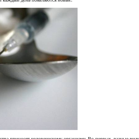
ства приносят человеческому организму. Во-первых, разные ви