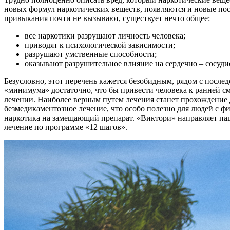
новых формул наркотических веществ, появляются и новые после
привыкания почти не вызывают, существует нечто общее:
все наркотики разрушают личность человека;
приводят к психологической зависимости;
разрушают умственные способности;
оказывают разрушительное влияние на сердечно – сосудис
Безусловно, этот перечень кажется безобидным, рядом с посл
«минимума» достаточно, что бы привести человека к ранней с
лечении. Наиболее верным путем лечения станет прохождение
безмедикаментозное лечение, что особо полезно для людей с ф
наркотика на замещающий препарат. «Виктори» направляет па
лечение по программе «12 шагов».