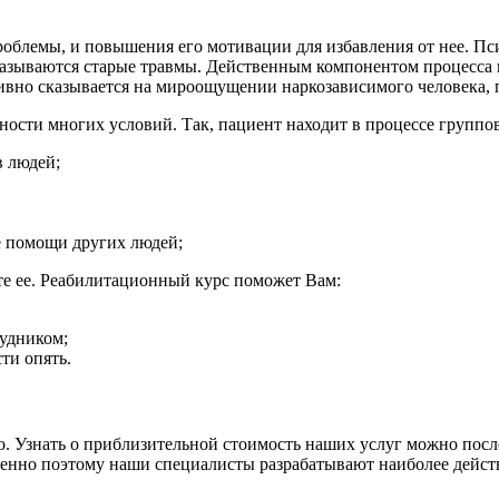
блемы, и повышения его мотивации для избавления от нее. Пси
азываются старые травмы. Действенным компонентом процесса и
вно сказывается на мироощущении наркозависимого человека, по
пности многих условий. Так, пациент находит в процессе группо
в людей;
е помощи других людей;
те ее. Реабилитационный курс поможет Вам:
удником;
ти опять.
. Узнать о приблизительной стоимость наших услуг можно посл
менно поэтому наши специалисты разрабатывают наиболее дейст