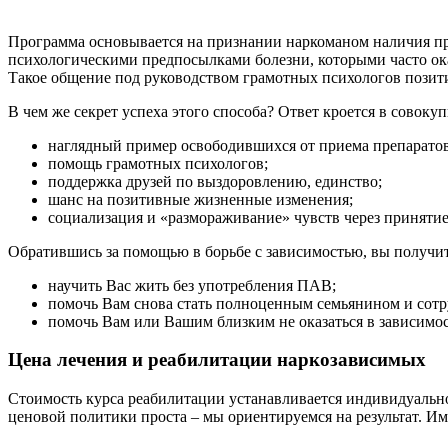
Программа основывается на признании наркоманом наличия про
психологическими предпосылками болезни, которыми часто ок
Такое общение под руководством грамотных психологов позити
В чем же секрет успеха этого способа? Ответ кроется в совоку
наглядный пример освободившихся от приема препарато
помощь грамотных психологов;
поддержка друзей по выздоровлению, единство;
шанс на позитивные жизненные изменения;
социализация и «размораживание» чувств через приняти
Обратившись за помощью в борьбе с зависимостью, вы получи
научить Вас жить без употребления ПАВ;
помочь Вам снова стать полноценным семьянином и сотр
помочь Вам или Вашим близким не оказаться в зависимос
Цена лечения и реабилитации наркозависимых
Стоимость курса реабилитации устанавливается индивидуально
ценовой политики проста – мы ориентируемся на результат. И