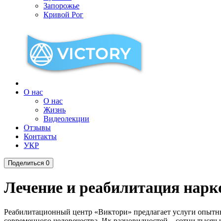
Запорожье
Кривой Рог
О нас
О нас
Жизнь
Видеолекции
Отзывы
Контакты
УКР
Поделиться
0
Лечение и реабилитация нар
Реабилитационный центр «Виктори» предлагает услуги опытны
современного человечества. Их разновидностей – сотни тысяч