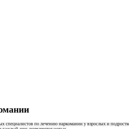
комании
х специалистов по лечению наркомании у взрослых и подростко
 и каждый день появляются новые.