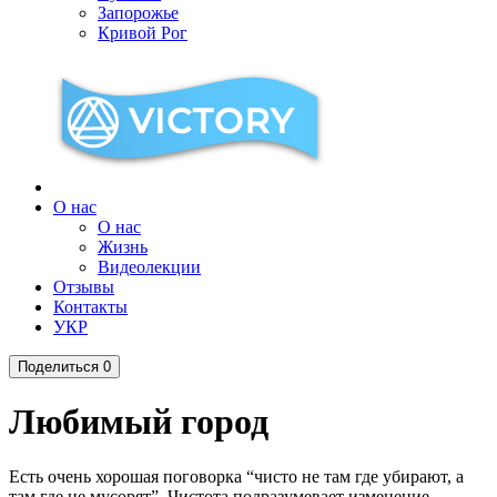
Запорожье
Кривой Рог
О нас
О нас
Жизнь
Видеолекции
Отзывы
Контакты
УКР
Поделиться
0
Любимый город
Есть очень хорошая поговорка “чисто не там где убирают, а
там где не мусорят”. Чистота подразумевает изменение