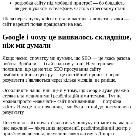
розробка сайту під мобільні пристрої — бо більшість
людей шукають із телефону, часто в стресовому стані.
Після перезапуску клієнти стали частіше залишати заявки —
сайт нарешті почав працювати на нас.
Google і чому це виявилось складніше,
ніж ми думали
Якщо чесно, спочатку ми думали, що SEO — це якась разова
робота. Зробили — і сайт одразу у топі. Нам терпляче
пояснили, що це не так: SEO просування сайту
реабілітаційного центру — це постійний процес, і перші
результати з’являються через кілька місяців, не раніше.
Особливість нашої ніші ще й у тому, що Google дуже уважно
стежить за медичними і реабілітаційними темами. Тут не
можна просто «накачати» сайт посиланнями — потрібна
якість. Нам це теж пояснили, і ми були готові до поступового
результату.
Поступово сайт почав з’являтись у пошуку по запитах, які для
нас важливі — лікування наркоманії, реабілітаційний центр з
прив’язкою до міста, лікування алкоголізму в Дніпрі і