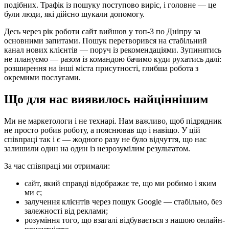
подібних. Трафік із пошуку поступово виріс, і головне — це
були люди, які дійсно шукали допомогу.
Десь через рік роботи сайт вийшов у топ-3 по Дніпру за
основними запитами. Пошук перетворився на стабільний
канал нових клієнтів — поруч із рекомендаціями. Зупинятись
не плануємо — разом із командою бачимо куди рухатись далі:
розширення на інші міста присутності, глибша робота з
окремими послугами.
Що для нас виявилось найціннішим
Ми не маркетологи і не технарі. Нам важливо, щоб підрядник
не просто робив роботу, а пояснював що і навіщо. У цій
співпраці так і є — жодного разу не було відчуття, що нас
залишили один на один із незрозумілим результатом.
За час співпраці ми отримали:
сайт, який справді відображає те, що ми робимо і яким
ми є;
залучення клієнтів через пошук Google — стабільно, без
залежності від реклами;
розуміння того, що взагалі відбувається з нашою онлайн-