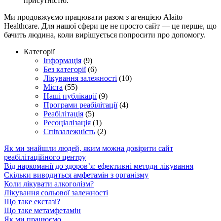
присутністю.
Ми продовжуємо працювати разом з агенцією Alaito
Healthcare. Для нашої сфери це не просто сайт — це перше, що
бачить людина, коли вирішується попросити про допомогу.
Категорії
Інформація
(9)
Без категорії
(6)
Лікування залежності
(10)
Міста
(55)
Наші публікації
(9)
Програми реабілітації
(4)
Реабілітація
(5)
Ресоціалізація
(1)
Співзалежність
(2)
Як ми знайшли людей, яким можна довірити сайт
реабілітаційного центру
Від наркоманії до здоров’я: ефективні методи лікування
Скільки виводиться амфетамін з організму
Коли лікувати алкоголізм?
Лікування сольової залежності
Що таке екстазі?
Що таке метамфетамін
Як ми працюємо