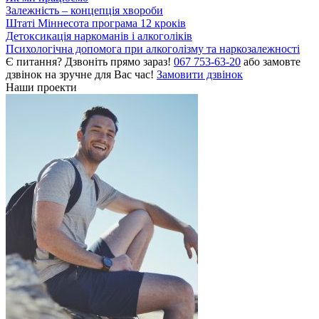
Залежність – концепція хвороби
Штаті Міннесота програма 12 кроків
Детоксикація наркоманів і алкоголіків
Психологічна допомога при алкоголізму та наркозалежності
Є питання? Дзвоніть прямо зараз!
067 753-63-20
або замовте
дзвінок на зручне для Вас час!
Замовити дзвінок
Наши проекти