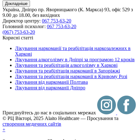
Докладніше
Україна, Дніпро
пр. Яворницького (К. Маркса) 93, офіс 529
з
9.00 до 18.00, без вихідних
Директор центру:
067 753-63-20
Головний психолог:
067 753-63-20
(067) 753-63-20
Корисні статті
Лікування наркоманії та реабілітація наркозалежних в
Харкові
Лікування алкоголізму в Дніпрі за програмою 12 кроків
Лікування та реабілітація алкоголізму в Харкові
Лікування та реабілітація наркоманії в Запоріжжі
Лікування та реабілітація наркоманії в Кривому Розі
Лікування від наркоманії Полтава
Лікування від наркоманії Дніпро
Приєднуйтесь до нас в соціальних мережах
© РЦ Вікторі, 2025
Alaito Healthcare — Просування та
створення медичних сайтів
+