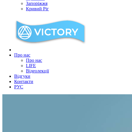
Запоріжжя
Кривий Ріг
Про нас
Про нас
LIFE
Відеолекції
Відгуки
Контакти
РУС