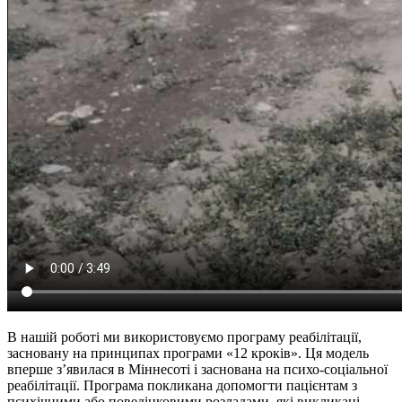
В нашій роботі ми використовуємо програму реабілітації,
засновану на принципах програми «12 кроків». Ця модель
вперше з’явилася в Міннесоті і заснована на психо-соціальної
реабілітації. Програма покликана допомогти пацієнтам з
психічними або поведінковими розладами, які викликані