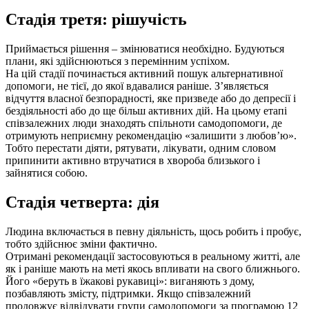
Стадія третя: рішучість
Приймається рішення – змінюватися необхідно. Будуються
плани, які здійснюються з перемінним успіхом.
На цій стадії починається активний пошук альтернативної
допомоги, не тієї, до якої вдавалися раніше. З’являється
відчуття власної безпорадності, яке призведе або до депресії і
бездіяльності або до ще більш активних дій. На цьому етапі
співзалежних люди знаходять спільноти самодопомоги, де
отримують неприємну рекомендацію «залишити з любов’ю».
Тобто перестати діяти, рятувати, лікувати, одним словом
припинити активно втручатися в хвороба близького і
зайнятися собою.
Стадія четверта: дія
Людина включається в певну діяльність, щось робить і пробує,
тобто здійснює зміни фактично.
Отримані рекомендації застосовуються в реальному житті, але
як і раніше мають на меті якось впливати на свого ближнього.
Його «беруть в їжакові рукавиці»: виганяють з дому,
позбавляють змісту, підтримки. Якщо співзалежний
продовжує відвідувати групи самодопомоги за програмою 12