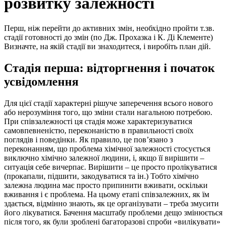
розвитку залежності
Перш, ніж перейти до активних змін, необхідно пройти т.зв.
стадії готовності до змін (по Дж. Прохазка і К. Ді Клементе)
Визначте, на якій стадії ви знаходитеся, і виробіть план дій.
Стадія перша: відторгнення і початок
усвідомлення
Для цієї стадії характерні рішуче заперечення всього нового
або нерозуміння того, що зміни стали нагальною потребою.
При співзалежності ця стадія може характеризуватися
самовпевненістю, переконаністю в правильності своїх
поглядів і поведінки. Як правило, це пов’язано з
переконанням, що проблема хімічної залежності стосується
виключно хімічно залежної людини, і, якщо її вирішити –
ситуація себе вичерпає. Вирішити – це просто пролікуватися
(прокапали, підшити, закодуватися та ін.) Тобто хімічно
залежна людина має просто припинити вживати, оскільки
вживання і є проблема. На цьому етапі співзалежних, як їм
здається, відмінно знають, як це організувати – треба змусити
його лікуватися. Бачення масштабу проблеми дещо змінюється
після того, як були зроблені багаторазові спроби «вилікувати»