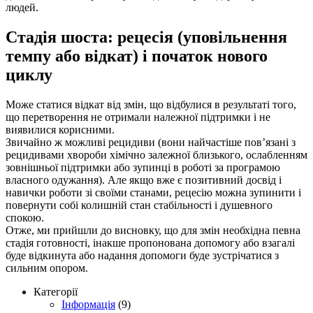
людей.
Стадія шоста: рецесія (уповільнення
темпу або відкат) і початок нового
циклу
Може статися відкат від змін, що відбулися в результаті того,
що перетворення не отримали належної підтримки і не
виявилися корисними.
Звичайно ж можливі рецидиви (вони найчастіше пов’язані з
рецидивами хвороби хімічно залежної близького, ослабленням
зовнішньої підтримки або зупинці в роботі за програмою
власного одужання). Але якщо вже є позитивний досвід і
навички роботи зі своїми станами, рецесію можна зупинити і
повернути собі колишній стан стабільності і душевного
спокою.
Отже, ми прийшли до висновку, що для змін необхідна певна
стадія готовності, інакше пропонована допомогу або взагалі
буде відкинута або надання допомоги буде зустрічатися з
сильним опором.
Категорії
Інформація
(9)