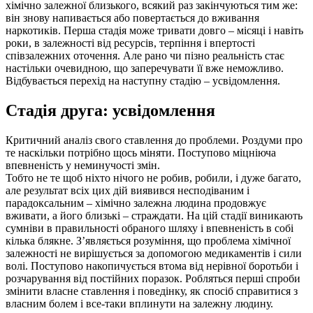
хімічно залежної близького, всякий раз закінчуються тим же:
він знову напивається або повертається до вживання
наркотиків. Перша стадія може тривати довго – місяці і навіть
роки, в залежності від ресурсів, терпіння і впертості
співзалежних оточення. Але рано чи пізно реальність стає
настільки очевидною, що заперечувати її вже неможливо.
Відбувається перехід на наступну стадію – усвідомлення.
Стадія друга: усвідомлення
Критичний аналіз свого ставлення до проблеми. Роздуми про
те наскільки потрібно щось міняти. Поступово міцніюча
впевненість у неминучості змін.
Тобто не те щоб ніхто нічого не робив, робили, і дуже багато,
але результат всіх цих дій виявився несподіваним і
парадоксальним – хімічно залежна людина продовжує
вживати, а його близькі – страждати. На цій стадії виникають
сумніви в правильності обраного шляху і впевненість в собі
кілька блякне. З’являється розуміння, що проблема хімічної
залежності не вирішується за допомогою медикаментів і сили
волі. Поступово накопичується втома від нерівної боротьби і
розчарування від постійних поразок. Робляться перші спроби
змінити власне ставлення і поведінку, як спосіб справитися з
власним болем і все-таки вплинути на залежну людину.