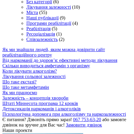
Без категорії
(6)
Лікування залежності
(10)
Міста
(55)
Наші публікації
(9)
Програми реабілітації
(4)
Реабілітація
(5)
Ресоціалізація
(1)
Співзалежність
(2)
Як ми знайшли людей, яким можна довірити сайт
реабілітаційного центру
Від наркоманії до здоров’я: ефективні методи лікування
Скільки виводиться амфетамін з організму
Коли лікувати алкоголізм?
Лікування сольової залежності
Що таке екстазі?
Що таке метамфетамін
Як ми працюємо
Залежність – концепція хвороби
Штаті Міннесота програма 12 кроків
Детоксикація наркоманів і алкоголіків
Психологічна допомога при алкоголізму та наркозалежності
Є питання? Дзвоніть прямо зараз!
067 753-63-20
або замовте
дзвінок на зручне для Вас час!
Замовити дзвінок
Наши проекти