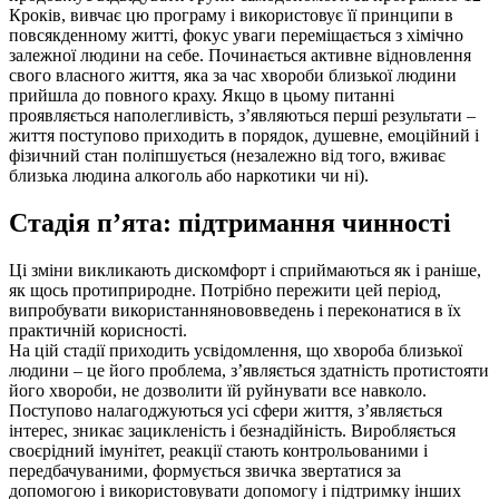
Кроків, вивчає цю програму і використовує її принципи в
повсякденному житті, фокус уваги переміщається з хімічно
залежної людини на себе. Починається активне відновлення
свого власного життя, яка за час хвороби близької людини
прийшла до повного краху. Якщо в цьому питанні
проявляється наполегливість, з’являються перші результати –
життя поступово приходить в порядок, душевне, емоційний і
фізичний стан поліпшується (незалежно від того, вживає
близька людина алкоголь або наркотики чи ні).
Стадія п’ята: підтримання чинності
Ці зміни викликають дискомфорт і сприймаються як і раніше,
як щось протиприродне. Потрібно пережити цей період,
випробувати використаннянововведень і переконатися в їх
практичній корисності.
На цій стадії приходить усвідомлення, що хвороба близької
людини – це його проблема, з’являється здатність протистояти
його хвороби, не дозволити їй руйнувати все навколо.
Поступово налагоджуються усі сфери життя, з’являється
інтерес, зникає зацикленість і безнадійність. Виробляється
своєрідний імунітет, реакції стають контрольованими і
передбачуваними, формується звичка звертатися за
допомогою і використовувати допомогу і підтримку інших