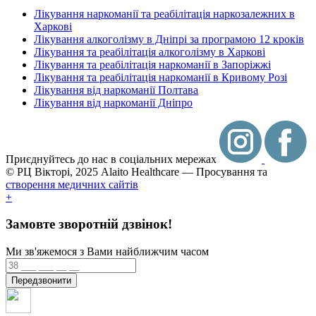
Лікування наркоманії та реабілітація наркозалежних в
Харкові
Лікування алкоголізму в Дніпрі за програмою 12 кроків
Лікування та реабілітація алкоголізму в Харкові
Лікування та реабілітація наркоманії в Запоріжжі
Лікування та реабілітація наркоманії в Кривому Розі
Лікування від наркоманії Полтава
Лікування від наркоманії Дніпро
Приєднуйтесь до нас в соціальних мережах
© РЦ Вікторі, 2025
Alaito Healthcare — Просування та
створення медичних сайтів
+
Замовте зворотній дзвінок!
Ми зв'яжемося з Вами найближчим часом
Передзвонити