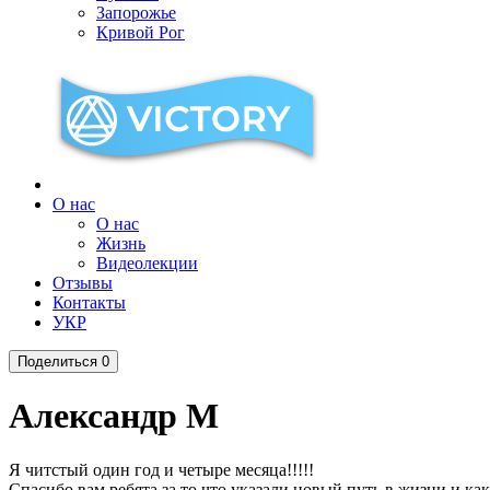
Запорожье
Кривой Рог
О нас
О нас
Жизнь
Видеолекции
Отзывы
Контакты
УКР
Поделиться
0
Александр М
Я читстый один год и четыре месяца!!!!!
Спасибо вам ребята за то что указали новый путь в жизни и как