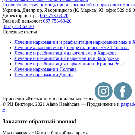
Психологическая помощь при алкогольной и наркозависимости
Украина, Днепр
пр. Яворницкого (К. Маркса) 93, офис 529
с 9.
Директор центра:
067 753-63-20
Главный психолог:
067 753-63-20
(067) 753-63-20
Полезные статьи
Лечение наркомании и реабилитация наркозависимых в 
Лечение алкоголизма в Днепре по программе 12 шагов
Лечение и реабилитация алкоголизма в Харькове
Лечение и реабилитация наркомании в Запорожье
Лечение и реабилитация наркомании в Кривом Роге
Лечение наркомании Полтава
Лечение наркомании Днепр
Присоединяйтесь к нам в социальных сетях
© РЦ Виктори, 2021
Alaito Healthcare — Продвижение и
разраб
+
Закажите обратный звонок!
Мы свяжемся с Вами в ближайшее время