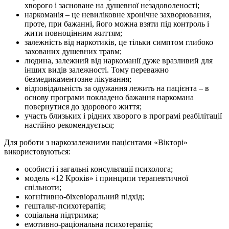
хворого і засноване на душевної незадоволеності;
наркоманія – це невиліковне хронічне захворювання,
проте, при бажанні, його можна взяти під контроль і
жити повноцінним життям;
залежність від наркотиків, це тільки симптом глибоко
захованих душевних травм;
людина, залежний від наркоманії дуже вразливий для
інших видів залежності. Тому переважно
безмедикаментозне лікування;
відповідальність за одужання лежить на пацієнта – в
основу програми покладено бажання наркомана
повернутися до здорового життя;
участь близьких і рідних хворого в програмі реабілітації
настійно рекомендується;
Для роботи з наркозалежними пацієнтами «Вікторі»
використовуються:
особисті і загальні консультації психолога;
модель «12 Кроків» і принципи терапевтичної
спільноти;
когнітивно-біхевіоральний підхід;
гештальт-психотерапія;
соціальна підтримка;
емотивно-раціональна психотерапія;