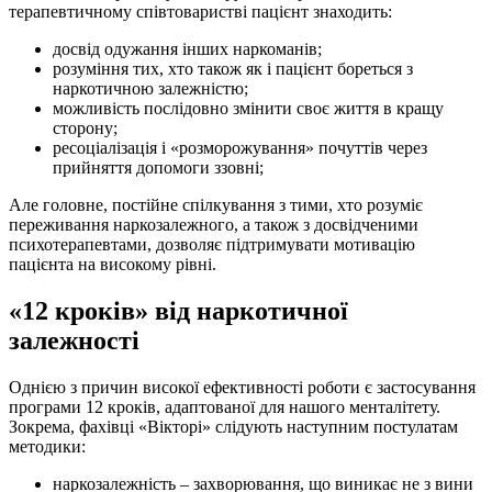
терапевтичному співтоваристві пацієнт знаходить:
досвід одужання інших наркоманів;
розуміння тих, хто також як і пацієнт бореться з
наркотичною залежністю;
можливість послідовно змінити своє життя в кращу
сторону;
ресоціалізація і «розморожування» почуттів через
прийняття допомоги ззовні;
Але головне, постійне спілкування з тими, хто розуміє
переживання наркозалежного, а також з досвідченими
психотерапевтами, дозволяє підтримувати мотивацію
пацієнта на високому рівні.
«12 кроків» від наркотичної
залежності
Однією з причин високої ефективності роботи є застосування
програми 12 кроків, адаптованої для нашого менталітету.
Зокрема, фахівці «Вікторі» слідують наступним постулатам
методики:
наркозалежність – захворювання, що виникає не з вини