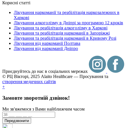
Корисні статті
Лікування наркоманії та реабілітація наркозалежних в
Харкові
Лікування алкоголізму в Дніпрі за програмою 12 кроків
Лікування та реабілітація алкоголізму в Харкові
Лікування та реабілітація наркоманії в Запоріжжі
Лікування та реабілітація наркоманії в Кривому Розі
Лікування від наркоманії Полтава
Лікування від наркоманії Дніпро
Приєднуйтесь до нас в соціальних мережах
© РЦ Вікторі, 2025
Alaito Healthcare — Просування та
створення медичних сайтів
+
Замовте зворотній дзвінок!
Ми зв'яжемося з Вами найближчим часом
Передзвонити