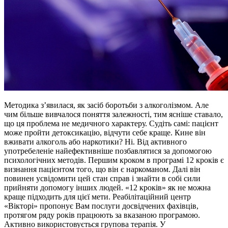
Методика з’явилася, як засіб боротьби з алкоголізмом. Але
чим більше вивчалося поняття залежності, тим ясніше ставало,
що ця проблема не медичного характеру. Судіть самі: пацієнт
може пройти детоксикацію, відчути себе краще. Кине він
вживати алкоголь або наркотики? Ні. Від активного
употребеленіе найефективніше позбавлятися за допомогою
психологічних методів. Першим кроком в програмі 12 кроків є
визнання пацієнтом того, що він є наркоманом. Далі він
повинен усвідомити цей стан справ і знайти в собі сили
прийняти допомогу інших людей. «12 кроків» як не можна
краще підходить для цієї мети. Реабілітаційний центр
«Вікторі» пропонує Вам послуги досвідчених фахівців,
протягом ряду років працюють за вказаною програмою.
Активно використовується групова терапія. У