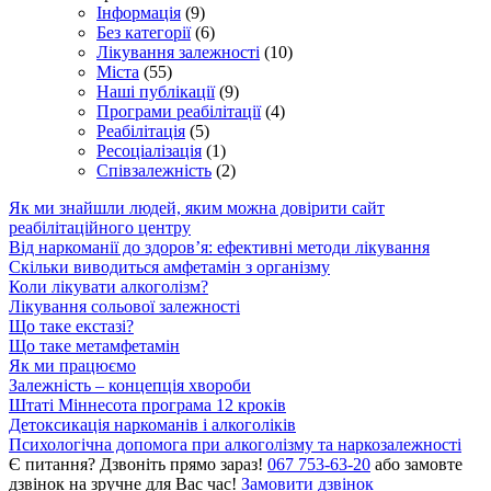
Інформація
(9)
Без категорії
(6)
Лікування залежності
(10)
Міста
(55)
Наші публікації
(9)
Програми реабілітації
(4)
Реабілітація
(5)
Ресоціалізація
(1)
Співзалежність
(2)
Як ми знайшли людей, яким можна довірити сайт
реабілітаційного центру
Від наркоманії до здоров’я: ефективні методи лікування
Скільки виводиться амфетамін з організму
Коли лікувати алкоголізм?
Лікування сольової залежності
Що таке екстазі?
Що таке метамфетамін
Як ми працюємо
Залежність – концепція хвороби
Штаті Міннесота програма 12 кроків
Детоксикація наркоманів і алкоголіків
Психологічна допомога при алкоголізму та наркозалежності
Є питання? Дзвоніть прямо зараз!
067 753-63-20
або замовте
дзвінок на зручне для Вас час!
Замовити дзвінок