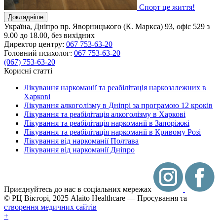
Спорт це життя!
Докладніше
Україна, Дніпро
пр. Яворницького (К. Маркса) 93, офіс 529
з
9.00 до 18.00, без вихідних
Директор центру:
067 753-63-20
Головний психолог:
067 753-63-20
(067) 753-63-20
Корисні статті
Лікування наркоманії та реабілітація наркозалежних в
Харкові
Лікування алкоголізму в Дніпрі за програмою 12 кроків
Лікування та реабілітація алкоголізму в Харкові
Лікування та реабілітація наркоманії в Запоріжжі
Лікування та реабілітація наркоманії в Кривому Розі
Лікування від наркоманії Полтава
Лікування від наркоманії Дніпро
Приєднуйтесь до нас в соціальних мережах
© РЦ Вікторі, 2025
Alaito Healthcare — Просування та
створення медичних сайтів
+