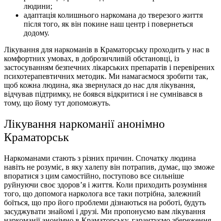
людини;
адаптація колишнього наркомана до тверезого життя
після того, як він покине наш центр і повернеться
додому.
Лікування для наркоманів в Краматорську проходить у нас в
комфортних умовах, в доброзичливій обстановці, із
застосуванням безпечних лікарських препаратів і перевірених
психотерапевтичних методик. Ми намагаємося зробити так,
щоб кожна людина, яка звернулася до нас для лікування,
відчував підтримку, не боявся відкритися і не сумнівався в
тому, що йому тут допоможуть.
Лікування наркоманії анонімно
Краматорськ
Наркоманами стають з різних причин. Спочатку людина
навіть не розуміє, в яку халепу він потрапив, думає, що зможе
впоратися з цим самостійно, поступово все сильніше
руйнуючи своє здоров’я і життя. Коли приходить розуміння
того, що допомога нарколога все таки потрібна, залежний
боїться, що про його проблеми дізнаються на роботі, будуть
засуджувати знайомі і друзі. Ми пропонуємо вам лікування
наркоманії анонімно в Краматорську, гарантуємо збереження