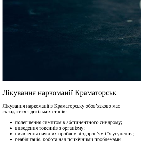
Лікування наркоманії Краматорськ
Лікування наркоманії в Краматорську обов’язково має
складатися з декількох етапів:
полегшення симптомів абстинентного синдрому;
виведення токсинів з організму;
виявлення наявних проблем зі здоров’ям і їх усунення;
реабілітація, робота над психічними проблемами