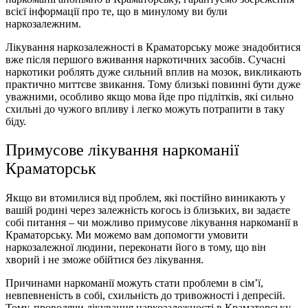
всієї інформації про те, що в минулому ви були
наркозалежним.
Лікування наркозалежності в Краматорську може знадобитися
вже після першого вживання наркотичних засобів. Сучасні
наркотики роблять дуже сильний вплив на мозок, викликають
практично миттєве звикання. Тому близькі повинні бути дуже
уважними, особливо якщо мова йде про підлітків, які сильно
схильні до чужого впливу і легко можуть потрапити в таку
біду.
Примусове лікування наркоманії
Краматорськ
Якщо ви втомилися від проблем, які постійно виникають у
вашій родині через залежність когось із близьких, ви задаєте
собі питання – чи можливо примусове лікування наркоманії в
Краматорську. Ми можемо вам допомогти умовити
наркозалежної людини, переконати його в тому, що він
хворий і не зможе обійтися без лікування.
Причинами наркоманії можуть стати проблеми в сім’ї,
невпевненість в собі, схильність до тривожності і депресій.
Тому, проводячи лікування наркозалежності в Краматорську,