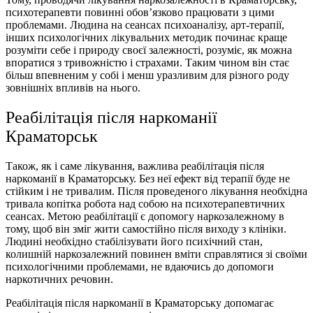
психотерапевти повинні обов’язково працювати з цими
проблемами. Людина на сеансах психоаналізу, арт-терапії,
інших психологічних лікувальних методик починає краще
розуміти себе і природу своєї залежності, розуміє, як можна
впоратися з тривожністю і страхами. Таким чином він стає
більш впевненим у собі і менш уразливим для різного роду
зовнішніх впливів на нього.
Реабілітація після наркоманії
Краматорськ
Також, як і саме лікування, важлива реабілітація після
наркоманії в Краматорську. Без неї ефект від терапії буде не
стійким і не тривалим. Після проведеного лікування необхідна
тривала копітка робота над собою на психотерапевтичних
сеансах. Метою реабілітації є допомогу наркозалежному в
тому, щоб він зміг жити самостійно після виходу з клініки.
Людині необхідно стабілізувати його психічний стан,
колишній наркозалежний повинен вміти справлятися зі своїми
психологічними проблемами, не вдаючись до допомоги
наркотичних речовин.
Реабілітація після наркоманії в Краматорську допомагає