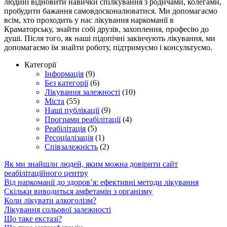
людині відновити навички спілкування з родичами, колегами,
пробудити бажання самовдосконалюватися. Ми допомагаємо
всім, хто проходить у нас лікування наркоманії в
Краматорську, знайти собі друзів, захоплення, професію до
душі. Після того, як наші підопічні закінчують лікування, ми
допомагаємо їм знайти роботу, підтримуємо і консультуємо.
Категорії
Інформація
(9)
Без категорії
(6)
Лікування залежності
(10)
Міста
(55)
Наші публікації
(9)
Програми реабілітації
(4)
Реабілітація
(5)
Ресоціалізація
(1)
Співзалежність
(2)
Як ми знайшли людей, яким можна довірити сайт
реабілітаційного центру
Від наркоманії до здоров’я: ефективні методи лікування
Скільки виводиться амфетамін з організму
Коли лікувати алкоголізм?
Лікування сольової залежності
Що таке екстазі?