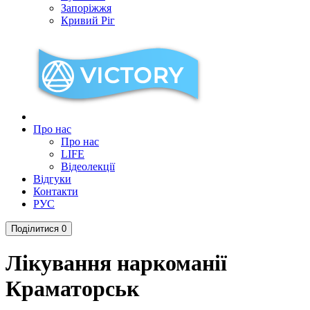
Запоріжжя
Кривий Ріг
Про нас
Про нас
LIFE
Відеолекції
Відгуки
Контакти
РУС
Поділитися
0
Лікування наркоманії
Краматорськ